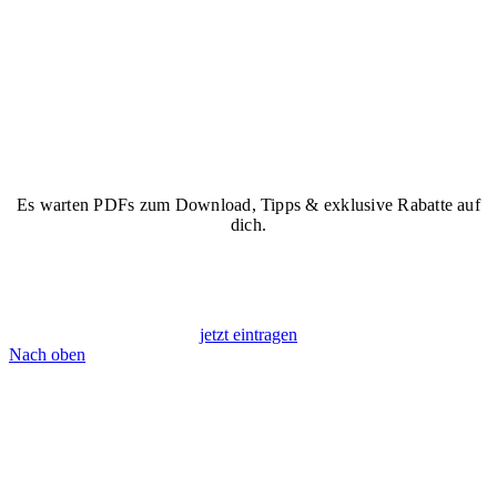
Es warten PDFs zum Download, Tipps & exklusive Rabatte auf
dich.
Starte dein Vanlife-Abenteuer
mit CAMP & WORK!
jetzt eintragen
Nach oben