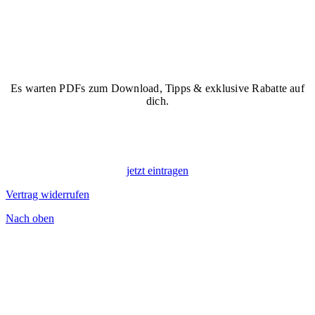
Es warten PDFs zum Download, Tipps & exklusive Rabatte auf
dich.
Starte dein Vanlife-Abenteuer
mit CAMP & WORK!
jetzt eintragen
Vertrag widerrufen
Nach oben