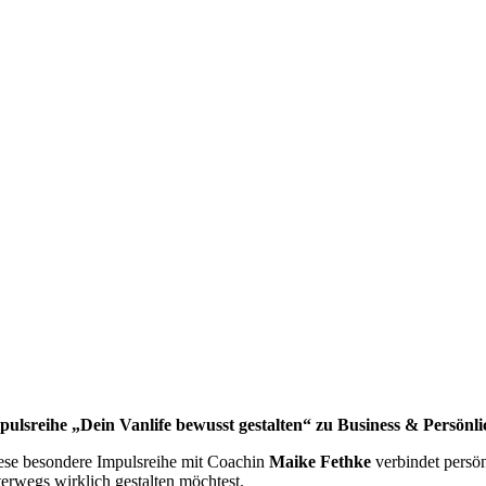
pulsreihe „Dein Vanlife bewusst gestalten“ zu Business & Persönli
ese besondere Impulsreihe mit Coachin
Maike Fethke
verbindet persö
terwegs wirklich gestalten möchtest.