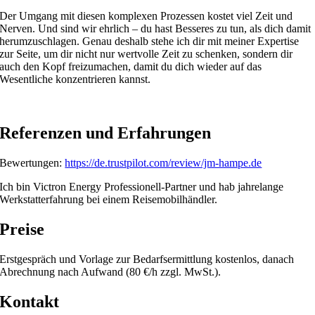
Der Umgang mit diesen komplexen Prozessen kostet viel Zeit und
Nerven. Und sind wir ehrlich – du hast Besseres zu tun, als dich damit
herumzuschlagen. Genau deshalb stehe ich dir mit meiner Expertise
zur Seite, um dir nicht nur wertvolle Zeit zu schenken, sondern dir
auch den Kopf freizumachen, damit du dich wieder auf das
Wesentliche konzentrieren kannst.
Referenzen und Erfahrungen
Bewertungen:
https://de.trustpilot.com/review/jm-hampe.de
Ich bin Victron Energy Professionell-Partner und hab jahrelange
Werkstatterfahrung bei einem Reisemobilhändler.
Preise
Erstgespräch und Vorlage zur Bedarfsermittlung kostenlos, danach
Abrechnung nach Aufwand (80 €/h zzgl. MwSt.).
Kontakt