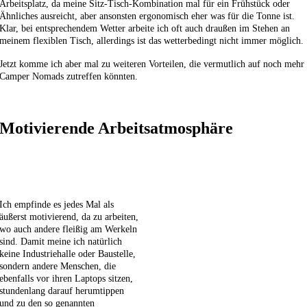
Arbeitsplatz, da meine Sitz-Tisch-Kombination mal für ein Frühstück oder
Ähnliches ausreicht, aber ansonsten ergonomisch eher was für die Tonne ist.
Klar, bei entsprechendem Wetter arbeite ich oft auch draußen im Stehen an
meinem flexiblen Tisch, allerdings ist das wetterbedingt nicht immer möglich.
Jetzt komme ich aber mal zu weiteren Vorteilen, die vermutlich auf noch mehr
Camper Nomads zutreffen könnten.
Motivierende Arbeitsatmosphäre
Ich empfinde es jedes Mal als
äußerst motivierend, da zu arbeiten,
wo auch andere fleißig am Werkeln
sind. Damit meine ich natürlich
keine In
dustriehalle oder Baustelle,
sondern andere Menschen, die
ebenfalls vor ihren Laptops sitzen,
stundenlang darauf herumtippen
und zu den so genannten