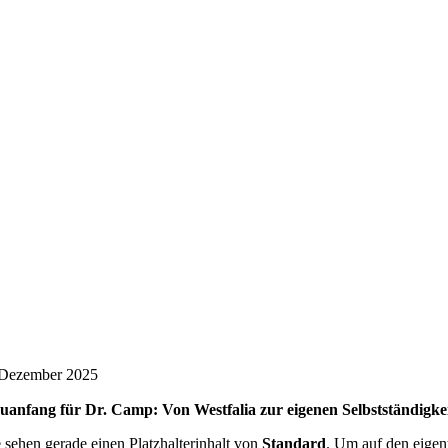
 Dezember 2025
uanfang für Dr. Camp: Von Westfalia zur eigenen Selbstständigk
e sehen gerade einen Platzhalterinhalt von
Standard
. Um auf den eigent