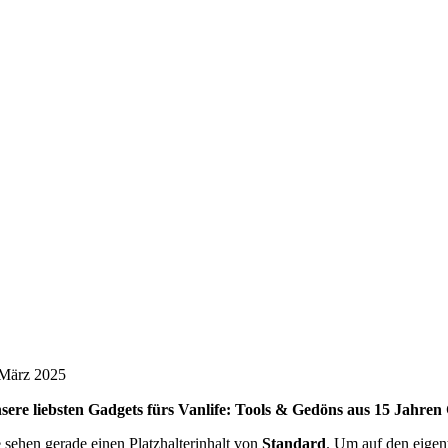
 März 2025
sere liebsten Gadgets fürs Vanlife: Tools & Gedöns aus 15 Jahre
e sehen gerade einen Platzhalterinhalt von
Standard
. Um auf den eigent