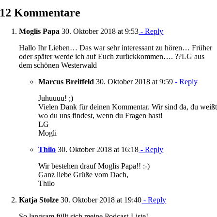
12 Kommentare
Moglis Papa
30. Oktober 2018 at 9:53
- Reply
Hallo Ihr Lieben… Das war sehr interessant zu hören… Früher
oder später werde ich auf Euch zurückkommen…. ??LG aus
dem schönen Westerwald
Marcus Breitfeld
30. Oktober 2018 at 9:59
- Reply
Juhuuuu! ;)
Vielen Dank für deinen Kommentar. Wir sind da, du weiß
wo du uns findest, wenn du Fragen hast!
LG
Mogli
Thilo
30. Oktober 2018 at 16:18
- Reply
Wir bestehen drauf Moglis Papa!! :-)
Ganz liebe Grüße vom Dach,
Thilo
Katja Stolze
30. Oktober 2018 at 19:40
- Reply
So langsam füllt sich meine Podcast-Liste!