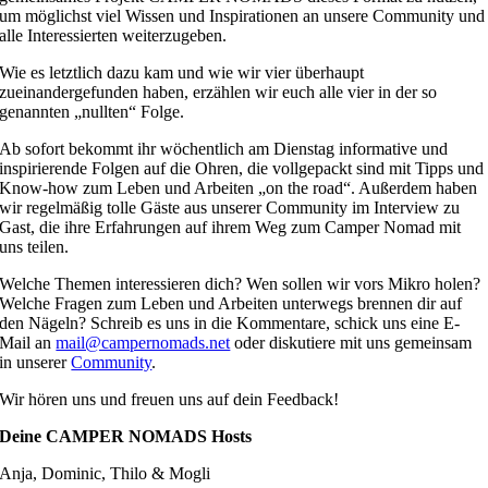
um möglichst viel Wissen und Inspirationen an unsere Community und
alle Interessierten weiterzugeben.
Wie es letztlich dazu kam und wie wir vier überhaupt
zueinandergefunden haben, erzählen wir euch alle vier in der so
genannten „nullten“ Folge.
Ab sofort bekommt ihr wöchentlich am Dienstag informative und
inspirierende Folgen auf die Ohren, die vollgepackt sind mit Tipps und
Know-how zum Leben und Arbeiten „on the road“. Außerdem haben
wir regelmäßig tolle Gäste aus unserer Community im Interview zu
Gast, die ihre Erfahrungen auf ihrem Weg zum Camper Nomad mit
uns teilen.
Welche Themen interessieren dich? Wen sollen wir vors Mikro holen?
Welche Fragen zum Leben und Arbeiten unterwegs brennen dir auf
den Nägeln? Schreib es uns in die Kommentare, schick uns eine E-
Mail an
mail@campernomads.net
oder diskutiere mit uns gemeinsam
in unserer
Community
.
Wir hören uns und freuen uns auf dein Feedback!
Deine CAMPER NOMADS Hosts
Anja, Dominic, Thilo & Mogli