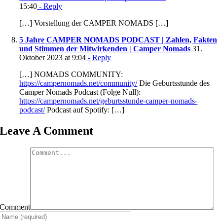
15:40
- Reply
[…] Vorstellung der CAMPER NOMADS […]
5 Jahre CAMPER NOMADS PODCAST | Zahlen, Fakten
und Stimmen der Mitwirkenden | Camper Nomads
31.
Oktober 2023 at 9:04
- Reply
[…] NOMADS COMMUNITY:
https://campernomads.net/community/
Die Geburtsstunde des
Camper Nomads Podcast (Folge Null):
https://campernomads.net/geburtsstunde-camper-nomads-
podcast/
Podcast auf Spotify: […]
Leave A Comment
Comment