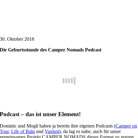
30. Oktober 2018
Die Geburtsstunde des Camper Nomads Podcast
Podcast – das ist unser Element!
Dominic und Mogli haben ja bereits ihre eigenen Podcasts (
Camper on
Tour
,
Life of Balu
und
Vanlust
), da lag es nahe, auch für unser
gemeinsames Projekt CAMPER NOMADS dieses Format zu nutzen,