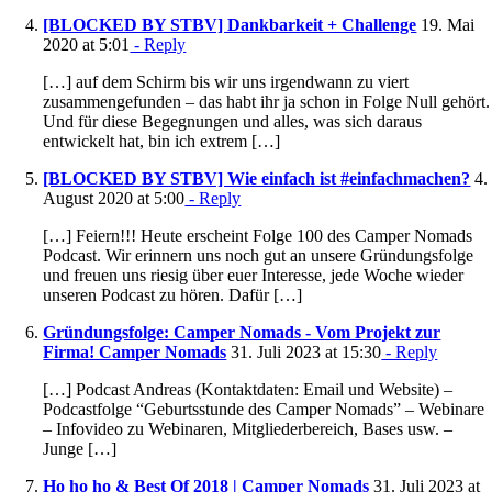
[BLOCKED BY STBV] Dankbarkeit + Challenge
19. Mai
2020 at 5:01
- Reply
[…] auf dem Schirm bis wir uns irgendwann zu viert
zusammengefunden – das habt ihr ja schon in Folge Null gehört.
Und für diese Begegnungen und alles, was sich daraus
entwickelt hat, bin ich extrem […]
[BLOCKED BY STBV] Wie einfach ist #einfachmachen?
4.
August 2020 at 5:00
- Reply
[…] Feiern!!! Heute erscheint Folge 100 des Camper Nomads
Podcast. Wir erinnern uns noch gut an unsere Gründungsfolge
und freuen uns riesig über euer Interesse, jede Woche wieder
unseren Podcast zu hören. Dafür […]
Gründungsfolge: Camper Nomads - Vom Projekt zur
Firma! Camper Nomads
31. Juli 2023 at 15:30
- Reply
[…] Podcast Andreas (Kontaktdaten: Email und Website) –
Podcastfolge “Geburtsstunde des Camper Nomads” – Webinare
– Infovideo zu Webinaren, Mitgliederbereich, Bases usw. –
Junge […]
Ho ho ho & Best Of 2018 | Camper Nomads
31. Juli 2023 at