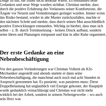
Dinge zu tun, die früher nicht denkbar waren. Es entstanden neue
Gedanken und neue Wege wurden sichtbar. Christian merkte, dass
durch die positive Erfahrung des Verlassens seiner Komfortzone, die
Ängste vor Neuem und Veränderungen geringer wurden. Immer wenn
das Risiko bestand, wieder in alte Muster zurückzufallen, machte er
den nächsten Schritt und merkte, dass durch seinen Mut ausschließlich
positive Entwicklungen entstanden. Wichtig ist hierbei, dass man sich
selbst – z. B. durch Terminsetzung – keinen Druck aufbaut, sondern
seine Ideen und Planungen entspannt und klar in aller Ruhe organisiert
Der erste Gedanke an eine
Nebenbeschäftigung
Vor den ganzen Veränderungen war Christian Vollzeit als Kfz-
Mechaniker angestellt und abends startete er dann seine
Nebenbeschäftigung, die manchmal auch noch mal acht Stunden in
Anspruch genommen hat. Es passierte, was passieren muss: Diese
Doppelbelastung hat unglaublich viel Energie gekostet, der Hauptjob
wurde gedanklich vernachlässigt und Christian war nicht mehr
wirklich bei der Arbeit, sondern in seinem Nebengewerbe – wo auch
sein Herz war.