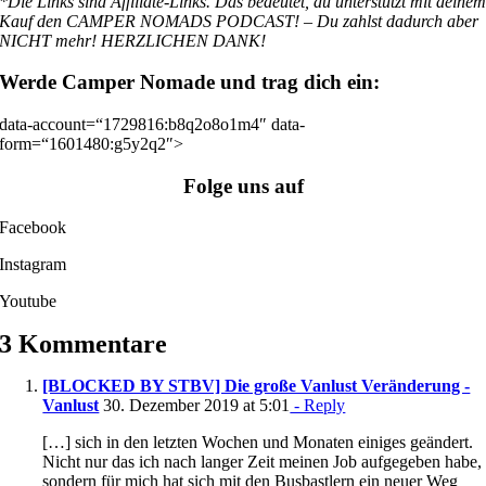
*Die Links sind Affiliate-Links. Das bedeutet, du unterstützt mit deine
Kauf den CAMPER NOMADS PODCAST! – Du zahlst dadurch aber
NICHT mehr! HERZLICHEN DANK!
Werde Camper Nomade und trag dich ein:
data-account=“1729816:b8q2o8o1m4″
data-
form=“1601480:g5y2q2″>
Folge uns auf
Facebook
Instagram
Youtube
3 Kommentare
[BLOCKED BY STBV] Die große Vanlust Veränderung -
Vanlust
30. Dezember 2019 at 5:01
- Reply
[…] sich in den letzten Wochen und Monaten einiges geändert.
Nicht nur das ich nach langer Zeit meinen Job aufgegeben habe,
sondern für mich hat sich mit den Busbastlern ein neuer Weg