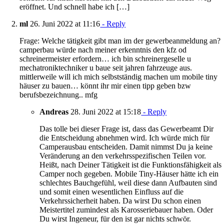
eröffnet. Und schnell habe ich […]
ml
26. Juni 2022 at 11:16
- Reply
Frage: Welche tätigkeit gibt man im der gewerbeanmeldung an?
camperbau würde nach meiner erkenntnis den kfz od
schreinermeister erfordern… ich bin schreinergeselle u
mechatroniktechniker u baue seit jahren fahrzeuge aus.
mittlerweile will ich mich selbstständig machen um mobile tiny
häuser zu bauen… könnt ihr mir einen tipp geben bzw
berufsbezeichnung.. mfg
Andreas
28. Juni 2022 at 15:18
- Reply
Das tolle bei dieser Frage ist, dass das Gewerbeamt Dir
die Entscheidung abnehmen wird. Ich würde mich für
Camperausbau entscheiden. Damit nimmst Du ja keine
Veränderung an den verkehrsspezifischen Teilen vor.
Heißt, nach Deiner Tätigkeit ist die Funktionsfähigkeit als
Camper noch gegeben. Mobile Tiny-Häuser hätte ich ein
schlechtes Bauchgefühl, weil diese dann Aufbauten sind
und somit einen wesentlichen Einfluss auf die
Verkehrssicherheit haben. Da wirst Du schon einen
Meistertitel zumindest als Karosseriebauer haben. Oder
Du wirst Ingeneur, für den ist gar nichts schwör.