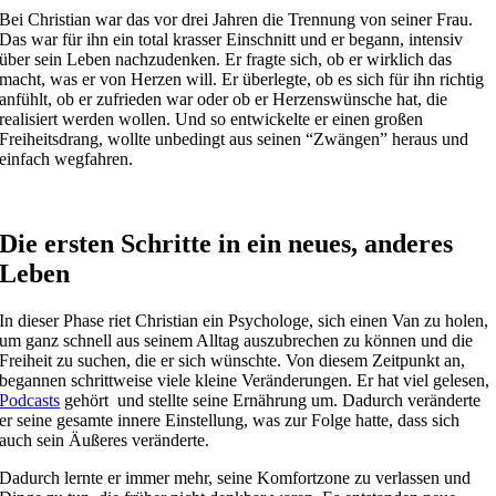
Bei Christian war das vor drei Jahren die Trennung von seiner Frau.
Das war für ihn ein total krasser Einschnitt und er begann, intensiv
über sein Leben nachzudenken. Er fragte sich, ob er wirklich das
macht, was er von Herzen will. Er überlegte, ob es sich für ihn richtig
anfühlt, ob er zufrieden war oder ob er Herzenswünsche hat, die
realisiert werden wollen. Und so entwickelte er einen großen
Freiheitsdrang, wollte unbedingt aus seinen “Zwängen” heraus und
einfach wegfahren.
Die ersten Schritte in ein neues, anderes
Leben
In dieser Phase riet Christian ein Psychologe, sich einen Van zu holen,
um ganz schnell aus seinem Alltag auszubrechen zu können und die
Freiheit zu suchen, die er sich wünschte. Von diesem Zeitpunkt an,
begannen schrittweise viele kleine Veränderungen. Er hat viel gelesen,
Podcasts
gehört
und stellte seine Ernährung um. Dadurch veränderte
er seine gesamte innere Einstellung, was zur Folge hatte, dass sich
auch sein Äußeres veränderte.
Dadurch lernte er immer mehr, seine Komfortzone zu verlassen und