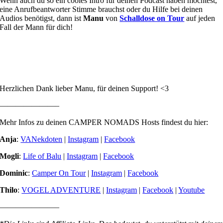
Wenn auch du so ein cooles Intro für deinen Podcast haben möchtest,
eine Anrufbeantworter Stimme brauchst oder du Hilfe bei deinen
Audios benötigst, dann ist
Manu
von
Schalldose on Tour
auf jeden
Fall der Mann für dich!
Herzlichen Dank lieber Manu, für deinen Support! <3
———————–
Mehr Infos zu deinen CAMPER NOMADS Hosts findest du hier:
Anja
:
VANekdoten
|
Instagram
|
Facebook
Mogli
:
Life of Balu
|
Instagram
|
Facebook
Dominic
:
Camper On Tour
|
Instagram
|
Facebook
Thilo
:
VOGEL ADVENTURE
|
Instagram
|
Facebook
|
Youtube
———————–