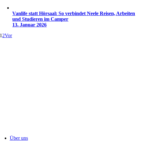
Vanlife statt Hörsaal: So verbindet Neele Reisen, Arbeiten
und Studieren im Camper
13. Januar 2026
1
2
Vor
Über uns