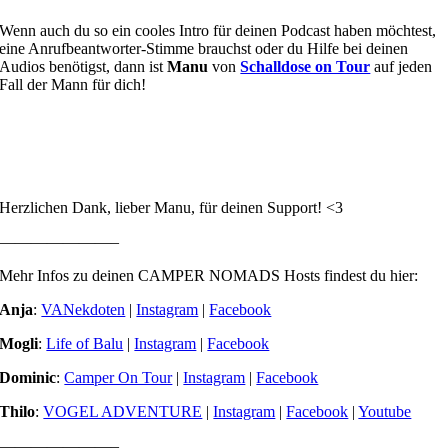
Wenn auch du so ein cooles Intro für deinen Podcast haben möchtest,
eine Anrufbeantworter-Stimme brauchst oder du Hilfe bei deinen
Audios benötigst, dann ist
Manu
von
Schalldose on Tour
auf jeden
Fall der Mann für dich!
Herzlichen Dank, lieber Manu, für deinen Support! <3
———————–
Mehr Infos zu deinen CAMPER NOMADS Hosts findest du hier:
Anja
:
VANekdoten
|
Instagram
|
Facebook
Mogli
:
Life of Balu
|
Instagram
|
Facebook
Dominic
:
Camper On Tour
|
Instagram
|
Facebook
Thilo
:
VOGEL ADVENTURE
|
Instagram
|
Facebook
|
Youtube
———————–