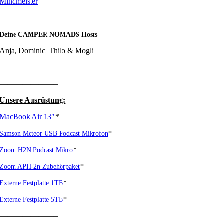
Mindmeister
Deine CAMPER NOMADS Hosts
Anja, Dominic, Thilo & Mogli
———————–
Unsere Ausrüstung:
MacBook Air 13″
*
Samson Meteor USB Podcast Mikrofon
*
Zoom H2N Podcast Mikro
*
Zoom APH-2n Zubehörpaket
*
Externe Festplatte 1TB
*
Externe Festplatte 5TB
*
———————–