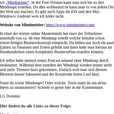
ich
„Mindmeister“
. In der Free-Version kann man sich bis zu drei
Mindmaps erstellen. Da dies webbasiert ist kann man es von jedem Ort
der Welt aus machen. Es gibt auch Apps für iOS und den Mac.
Windows/ Android weis ich leider nicht.
Website von Mindmeister:
https://www.mindmeister.com/
In einer der letzten online Masterminds hat einer der Teilnehmer
innerhalb von ca. 4h eine Mindmap erstellt welche beinahe schon
einem fertigen Businesskonzept entspricht. Da hätten nur noch ein paar
Zahlen zu Finanzen und Zeiten gefehlt und dann hätte man hieraus im
Handumdrehen einen kompletten BusinessPlan erstellen können.
Ich selbst hatte meinen ersten Podcast anhand einer Mindmap durch
strukturiert. Während dem erstellen der Mindmap werden immer mehr
und mehr Themen dazu gekommen. Einfach weil man sich diesem
Moment darauf fokussiert und der Kreativität freien Lauf lässt.
Nutzt du schon Mindmaps? Oder welche
Tools nutzt du um deine
Ideen zu strukturieren? Schreib es gerne hier in die Kommentare.
LG Dominic
Hier findest du alle Links zu dieser Folge: