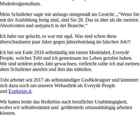
Modedesignstudium.
Mein Schulleiter sagte mir anfangs sinngemäß ins Gesicht: „“Wenn Sie
mit der Ausbildung fertig sind, sind Sie 28. Das ist älter als die meisten
Absolventen und untypisch in der Branche.“
Ich habe nur gelacht, es war mir egal. Was sind schon diese
überschaubaren paar Jahre gegen jahrzehntelang im falschen Job?!
Ich bin seit Ende 2016 selbständig mit einem Modelabel, Everydė
People, welches Tobi und ich gemeinsam ins Leben gerufen haben.
Wir sind seitdem jedes Jahr gewachsen, vielleicht sollte ich mal meinen
alten Schulleiter anrufen und ihm das mitteilen.
Tobi arbeitet seit 2017 als selbstständiger Grafikdesigner und kümmert
sich dazu noch um unseren Webauftritt als Everydė People
und
Explorize.it
.
Wir hatten beide das Bedürfnis nach beruflicher Unabhängigkeit,
wobei wir selbstbestimmt und größtenteils ortsunabhängig arbeiten
können.