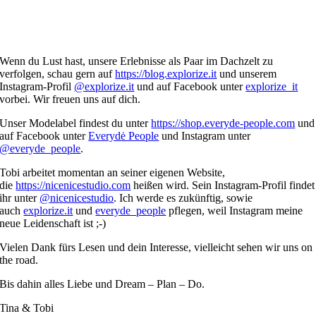
Wenn du Lust hast, unsere Erlebnisse als Paar im Dachzelt zu
verfolgen, schau gern auf
https://blog.explorize.it
und unserem
Instagram-Profil
@explorize.it
und auf Facebook unter
explorize_it
vorbei. Wir freuen uns auf dich.
Unser Modelabel findest du unter
https://shop.everyde-people.
com
und
auf Facebook unter
Everydė People
und Instagram unter
@everyde_people
.
Tobi arbeitet momentan an seiner eigenen Website,
die
https://nicenicestudio.com
heißen wird. Sein Instagram-Profil findet
ihr unter
@nicenicestudio
. Ich werde es zukünftig, sowie
auch
explorize.it
und
everyde_people
pflegen, weil Instagram meine
neue Leidenschaft ist ;-)
Vielen Dank fürs Lesen und dein Interesse, vielleicht sehen wir uns on
the road.
Bis dahin alles Liebe und Dream – Plan – Do.
Tina & Tobi