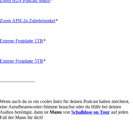
Zoom H2N Podcast Mikro
*
Zoom APH-2n Zubehörpaket
*
Externe Festplatte 1TB
*
Externe Festplatte 5TB
*
———————–
Wenn auch du so ein cooles Intro für deinen Podcast haben möchtest,
eine Anrufbeantworter-Stimme brauchst oder du Hilfe bei deinen
Audios benötigst, dann ist
Manu
von
Schalldose on Tour
auf jeden
Fall der Mann für dich!