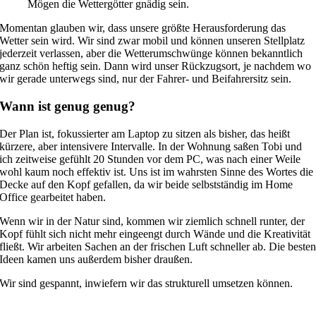
Mögen die Wettergötter gnädig sein.
Momentan glauben wir, dass unsere größte Herausforderung das
Wetter sein wird. Wir sind zwar mobil und können unseren Stellplatz
jederzeit verlassen, aber die Wetterumschwünge können bekanntlich
ganz schön heftig sein. Dann wird unser Rückzugsort, je nachdem wo
wir gerade unterwegs sind, nur der Fahrer- und Beifahrersitz sein.
Wann ist genug genug?
Der Plan ist, fokussierter am Laptop zu sitzen als bisher, das heißt
kürzere, aber intensivere Intervalle. In der Wohnung saßen Tobi und
ich zeitweise gefühlt 20 Stunden vor dem PC, was nach einer Weile
wohl kaum noch effektiv ist. Uns ist im wahrsten Sinne des Wortes die
Decke auf den Kopf gefallen, da wir beide selbstständig im Home
Office gearbeitet haben.
Wenn wir in der Natur sind, kommen wir ziemlich schnell runter, der
Kopf fühlt sich nicht mehr eingeengt durch Wände und die Kreativität
fließt. Wir arbeiten Sachen an der frischen Luft schneller ab. Die beste
Ideen kamen uns außerdem bisher draußen.
Wir sind gespannt, inwiefern wir das strukturell umsetzen können.