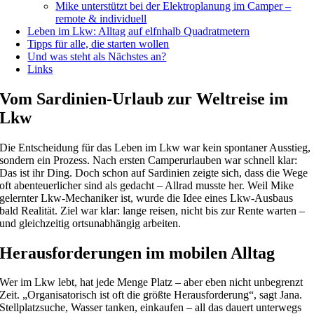
Mike unterstützt bei der Elektroplanung im Camper –
remote & individuell
Leben im Lkw: Alltag auf elfnhalb Quadratmetern
Tipps für alle, die starten wollen
Und was steht als Nächstes an?
Links
Vom Sardinien-Urlaub zur Weltreise im
Lkw
Die Entscheidung für das Leben im Lkw war kein spontaner Ausstieg,
sondern ein Prozess. Nach ersten Camperurlauben war schnell klar:
Das ist ihr Ding. Doch schon auf Sardinien zeigte sich, dass die Wege
oft abenteuerlicher sind als gedacht – Allrad musste her. Weil Mike
gelernter Lkw-Mechaniker ist, wurde die Idee eines Lkw-Ausbaus
bald Realität. Ziel war klar: lange reisen, nicht bis zur Rente warten –
und gleichzeitig ortsunabhängig arbeiten.
Herausforderungen im mobilen Alltag
Wer im Lkw lebt, hat jede Menge Platz – aber eben nicht unbegrenzt
Zeit. „Organisatorisch ist oft die größte Herausforderung“, sagt Jana.
Stellplatzsuche, Wasser tanken, einkaufen – all das dauert unterwegs