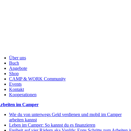
Über uns
Buch
Angebote
Shop
CAMP & WORK Community
Events
Kontakt
Kooperationen
rbeiten im Camper
Wie du von unterwegs Geld verdienen und mobil im Camper
arbeiten kannst
Leben im Camper: So kannst du es finanzieren
Freiheit auf vier Rädern aka Vanlife: Erste Schritte zum Arbeiten 