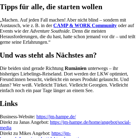
Tipps für alle, die starten wollen
„Machen. Auf jeden Fall machen! Aber nicht blind – sondern mit
Austausch, wie z. B. in der
CAMP & WORK Community
oder auf
Events wie der
Adventure Southside
. Denn die meisten
Herausforderungen, die du hast, hatte schon jemand vor dir – und teilt
gerne seine Erfahrungen.“
Und was steht als Nächstes an?
Die beiden sind gerade Richtung
Rumänien
unterwegs – ihr
bisheriges Liebelings-Reiseland. Dort werden der LKW optimiert,
Freund:innen besucht, vielleicht ein neues Produkt gelauncht. Und
dann? Wer weiß. Vielleicht Türkei. Vielleicht Georgien. Vielleicht
einfach noch ein paar Tage länger an einem See.
Links
Business-Website:
https://jm-hampe.de/
Direkt zu Janas Angebot:
https://jm-hampe.de/home/angebot/social-
media
Direkt zu Mikes Angebot:
https://jm-