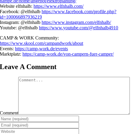
hampe.de/home/angebot/elektroplanung/
Website elfnhalb:
https://www.elfnhalb.com/
Facebook: @elfnhalb
https://www.facebook.com/profile.php?
id=100066897936219
Instagram: @elfnhalb
https://www.instagram.com/elfnhalb/
Youtube: @elfnhalb
https://www.youtube.com/@elfnhalb4910
CAMP & WORK Community:
https://www.skool.com/campandwork/about
Events:
https://camp-work.de/events
Marktplatz:
https://camp-work.de/von-campern-fuer-camper/
Leave A Comment
Comment