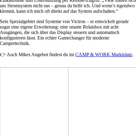
Einkaufsliste und Unterstützung per Remote-Zugriff: „Viele trauen sic
ans Stromsystem nicht ran – genau da helfe ich. Und wenn’s irgendwo
klemmt, kann ich mich oft direkt auf das System aufschalten.“
Sein Spezialgebiet sind Systeme von Victron – er entwickelt gerade
sogar eine eigene Erweiterung: eine smarte Relaisbox mit acht
Ausgängen, die sich über das Display steuern und automatisch
konfigurieren lässt. Ein echter Gamechanger für moderne
Campertechnik.
👉 Auch Mikes Angebot findest du im
CAMP & WORK Marktplatz
.